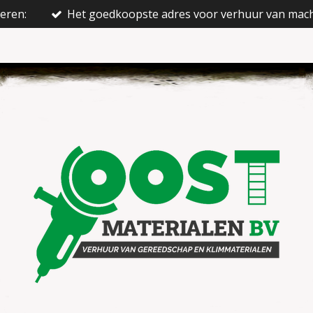
ieren:
Het goedkoopste adres voor verhuur van mac