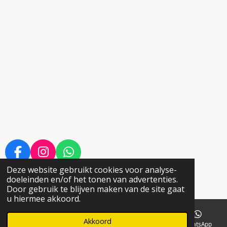
F
I
W
a
n
h
Deze website gebruikt cookies voor analyse-
© 2021 - 2026 www.oostmaterialenverhuur.nl
doeleinden en/of het tonen van advertenties.
c
s
a
Powered by
JouwWeb
Door gebruik te blijven maken van de site gaat
e
t
t
u hiermee akkoord.
b
a
s
o
g
A
Akkoord
E-mailadres
Telefoonnummer
Kaart
WhatsApp