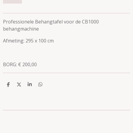
Professionele Behangtafel voor de CB1000
behangmachine
Afmeting: 295 x 100 cm
BORG: € 200,00
D
D
S
D
e
e
h
e
l
e
a
l
e
l
r
e
n
e
n