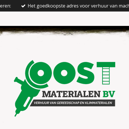
ieren:
Het goedkoopste adres voor verhuur van mac